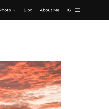
Photo
Blog
About Me
IG